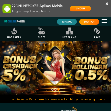
×
99ONLINEPOKER Aplikasi Mobile
UNDUH
Jangan tampilkan lagi hari ini
MASUK
DAFTAR
HOT GAMES
SLOTS
LIVE CASINO
RACE
 tidak akan tersedia. Kami memohon maaf atas ketidaknyamanan yang mungkin diti