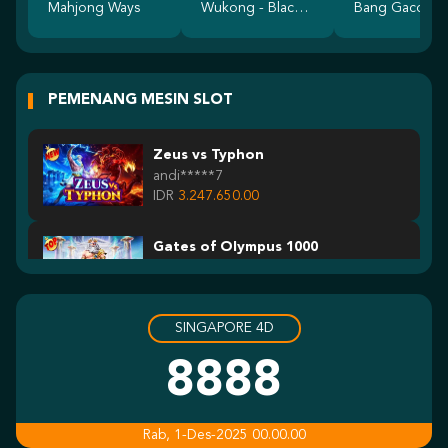
Mahjong Ways
Wukong - Black Scatter
Bang Gacor 1
PEMENANG MESIN SLOT
Zeus vs Typhon
andi*****7
IDR
3.247.650.00
Gates of Olympus 1000
budi******3
IDR
4.892.300.00
SINGAPORE 4D
Mahjong Wins 3 – Black Scatter
reza****5
8888
IDR
2.764.850.00
Gates of Olympus Super Scatter
Rab, 1-Des-2025 00.00.00