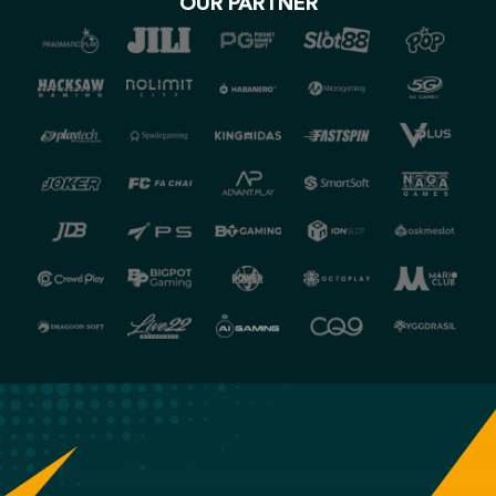
OUR PARTNER