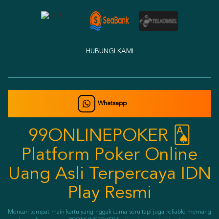
HUBUNGI KAMI
Whatsapp
99ONLINEPOKER 🂡
Platform Poker Online
Uang Asli Terpercaya IDN
Play Resmi
Mencari tempat main kartu yang nggak cuma seru tapi juga reliable memang